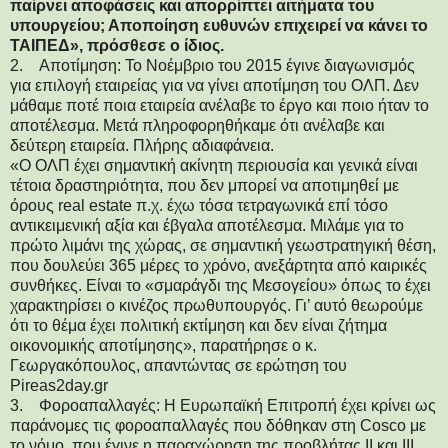
παίρνει αποφάσεις και απορρίπτει αιτήματα του
υπουργείου; Αποποίηση ευθυνών επιχειρεί να κάνει το
ΤΑΙΠΕΔ», πρόσθεσε ο ίδιος.
2. Αποτίμηση: Το Νοέμβριο του 2015 έγινε διαγωνισμός
για επιλογή εταιρείας για να γίνει αποτίμηση του ΟΛΠ. Δεν
μάθαμε ποτέ ποια εταιρεία ανέλαβε το έργο και ποιο ήταν το
αποτέλεσμα. Μετά πληροφορηθήκαμε ότι ανέλαβε και
δεύτερη εταιρεία. Πλήρης αδιαφάνεια.
«Ο ΟΛΠ έχει σημαντική ακίνητη περιουσία και γενικά είναι
τέτοια δραστηριότητα, που δεν μπορεί να αποτιμηθεί με
όρους real estate π.χ. έχω τόσα τετραγωνικά επί τόσο
αντικειμενική αξία και έβγαλα αποτέλεσμα. Μιλάμε για το
πρώτο λιμάνι της χώρας, σε σημαντική γεωστρατηγική θέση,
που δουλεύει 365 μέρες το χρόνο, ανεξάρτητα από καιρικές
συνθήκες. Είναι το «σμαράγδι της Μεσογείου» όπως το έχει
χαρακτηρίσει ο κινέζος πρωθυπουργός. Γι’ αυτό θεωρούμε
ότι το θέμα έχει πολιτική εκτίμηση και δεν είναι ζήτημα
οικονομικής αποτίμησης», παρατήρησε ο κ.
Γεωργακόπουλος, απαντώντας σε ερώτηση του
Pireas2day.gr
3. Φοροαπαλλαγές: Η Ευρωπαϊκή Επιτροπή έχει κρίνει ως
παράνομες τις φοροαπαλλαγές που δόθηκαν στη Cosco με
το νόμο, που έγινε η παραχώρηση της προβλήτας ΙΙ και ΙΙΙ