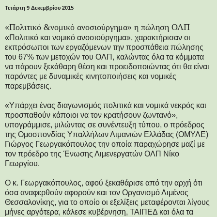
Τετάρτη 9 Δεκεμβρίου 2015
«Πολιτικό &νομικό ανοσιούργημα» η πώληση ΟΛΠ
«Πολιτικό και νομικό ανοσιούργημα», χαρακτήρισαν οι
εκπρόσωποι των εργαζόμενων την προσπάθεια πώλησης
του 67% των μετοχών του ΟΛΠ, καλώντας όλα τα κόμματα
να πάρουν ξεκάθαρη θέση και προειδοποιώντας ότι θα είναι
παρόντες με δυναμικές κινητοποιήσεις και νομικές
παρεμβάσεις.
«Υπάρχει ένας διαγωνισμός πολιτικά και νομικά νεκρός και
προσπαθούν κάποιοι να τον κρατήσουν ζωντανό»,
υπογράμμισε, μιλώντας σε συνέντευξη τύπου, ο πρόεδρος
της Ομοσπονδίας Υπαλλήλων Λιμανιών Ελλάδας (ΟΜΥΛΕ)
Γιώργος Γεωργακόπουλος την οποία παραχώρησε μαζί με
τον πρόεδρο της Ένωσης Λιμενεργατών ΟΛΠ Νίκο
Γεωργίου.
Ο κ. Γεωργακόπουλος, αφού ξεκαθάρισε από την αρχή ότι
όσα αναφερθούν αφορούν και τον Οργανισμό Λιμένος
Θεσσαλονίκης, για το οποίο οι εξελίξεις μεταφέρονται λίγους
μήνες αργότερα, κάλεσε κυβέρνηση, ΤΑΙΠΕΔ και όλα τα