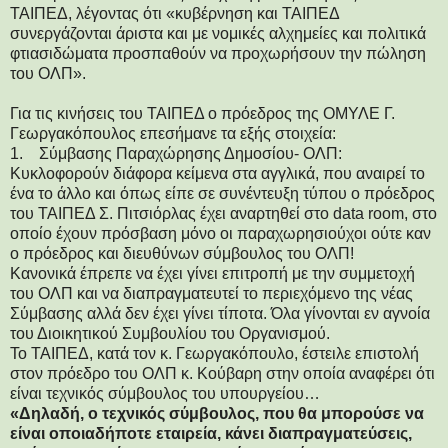
ΤΑΙΠΕΔ, λέγοντας ότι «κυβέρνηση και ΤΑΙΠΕΔ
συνεργάζονται άριστα και με νομικές αλχημείες και πολιτικά
φτιασιδώματα προσπαθούν να προχωρήσουν την πώληση
του ΟΛΠ».
Για τις κινήσεις του ΤΑΙΠΕΔ ο πρόεδρος της ΟΜΥΛΕ Γ.
Γεωργακόπουλος επεσήμανε τα εξής στοιχεία:
1. Σύμβασης Παραχώρησης Δημοσίου- ΟΛΠ:
Κυκλοφορούν διάφορα κείμενα στα αγγλικά, που αναιρεί το
ένα το άλλο και όπως είπε σε συνέντευξη τύπου ο πρόεδρος
του ΤΑΙΠΕΔ Σ. Πιτσιόρλας έχει αναρτηθεί στο data room, στο
οποίο έχουν πρόσβαση μόνο οι παραχωρησιούχοι ούτε καν
ο πρόεδρος και διευθύνων σύμβουλος του ΟΛΠ!
Κανονικά έπρεπε να έχει γίνει επιτροπή με την συμμετοχή
του ΟΛΠ και να διαπραγματευτεί το περιεχόμενο της νέας
Σύμβασης αλλά δεν έχει γίνει τίποτα. Όλα γίνονται εν αγνοία
του Διοικητικού Συμβουλίου του Οργανισμού.
Το ΤΑΙΠΕΔ, κατά τον κ. Γεωργακόπουλο, έστειλε επιστολή
στον πρόεδρο του ΟΛΠ κ. Κούβαρη στην οποία αναφέρει ότι
είναι τεχνικός σύμβουλος του υπουργείου…
«Δηλαδή, ο τεχνικός σύμβουλος, που θα μπορούσε να
είναι οποιαδήποτε εταιρεία, κάνει διαπραγματεύσεις,