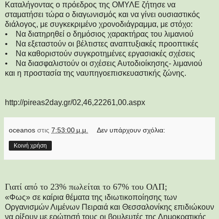
Καταλήγοντας ο πρόεδρος της ΟΜΥΛΕ ζήτησε να
σταματήσει τώρα ο διαγωνισμός και να γίνει ουσιαστικός
διάλογος, με συγκεκριμένο χρονοδιάγραμμα, με στόχο:
• Να διατηρηθεί ο δημόσιος χαρακτήρας του λιμανιού
• Να εξεταστούν οι βέλτιστες αναπτυξιακές προοπτικές
• Να καθοριστούν συγκροτημένες εργασιακές σχέσεις
• Να διασφαλιστούν οι σχέσεις Αυτοδιοίκησης- λιμανιού
και η προστασία της ναυπηγοεπισκευαστικής ζώνης.
http://pireas2day.gr/02,46,22261,00.aspx
oceanos
στις
7:53:00 μ.μ.
Δεν υπάρχουν σχόλια:
Κοινή χρήση
Γιατί από το 23% πωλείται το 67% του ΟΛΠ;
«Φως» σε καίρια θέματα της ιδιωτικοποίησης των
Οργανισμών Λιμένων Πειραιά και Θεσσαλονίκης επιδιώκουν
να ρίξουν με ερώτησή τους οι βουλευτές της Δημοκρατικής