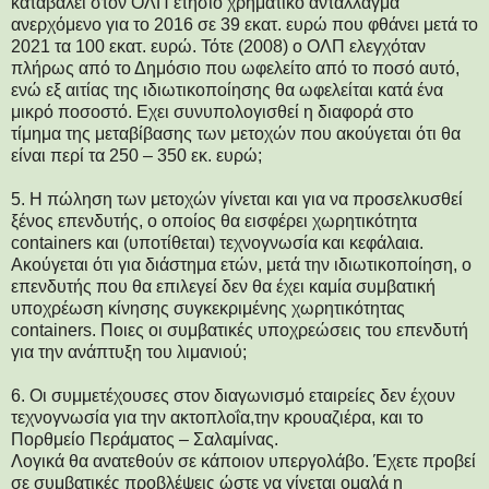
καταβάλει στον ΟΛΠ ετήσιο χρηματικό αντάλλαγμα
ανερχόμενο για το 2016 σε 39 εκατ. ευρώ που φθάνει μετά το
2021 τα 100 εκατ. ευρώ. Τότε (2008) ο ΟΛΠ ελεγχόταν
πλήρως από το Δημόσιο που ωφελείτο από το ποσό αυτό,
ενώ εξ αιτίας της ιδιωτικοποίησης θα ωφελείται κατά ένα
μικρό ποσοστό. Εχει συνυπολογισθεί η διαφορά στο
τίμημα της μεταβίβασης των μετοχών που ακούγεται ότι θα
είναι περί τα 250 – 350 εκ. ευρώ;
5. Η πώληση των μετοχών γίνεται και για να προσελκυσθεί
ξένος επενδυτής, ο οποίος θα εισφέρει χωρητικότητα
containers και (υποτίθεται) τεχνογνωσία και κεφάλαια.
Ακούγεται ότι για διάστημα ετών, μετά την ιδιωτικοποίηση, ο
επενδυτής που θα επιλεγεί δεν θα έχει καμία συμβατική
υποχρέωση κίνησης συγκεκριμένης χωρητικότητας
containers. Ποιες οι συμβατικές υποχρεώσεις του επενδυτή
για την ανάπτυξη του λιμανιού;
6. Οι συμμετέχουσες στον διαγωνισμό εταιρείες δεν έχουν
τεχνογνωσία για την ακτοπλοΐα,την κρουαζιέρα, και το
Πορθμείο Περάματος – Σαλαμίνας.
Λογικά θα ανατεθούν σε κάποιον υπεργολάβο. Έχετε προβεί
σε συμβατικές προβλέψεις ώστε να γίνεται ομαλά η