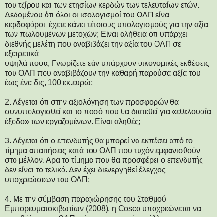
του τζίρου και των ετησίων κερδών των τελευταίων ετών.
Δεδομένου ότι όλοι οι ισολογισμοί του ΟΛΠ είναι
κερδοφόροι, έχετε κάνει τέτοιους υπολογισμούς για την αξία
των πωλουμένων μετοχών; Είναι αλήθεια ότι υπάρχει
διεθνής μελέτη που αναβιβάζει την αξία του ΟΛΠ σε
εξαιρετικά
υψηλά ποσά; Γνωρίζετε εάν υπάρχουν οικονομικές εκθέσεις
του ΟΛΠ που αναβιβάζουν την καθαρή παρούσα αξία του
έως ένα δις, 100 εκ.ευρώ;
2. Λέγεται ότι στην αξιολόγηση των προσφορών θα
συνυπολογισθεί και το ποσό που θα διατεθεί για «εθελουσία
έξοδο» των εργαζομένων. Είναι αληθές;
3. Λέγεται ότι ο επενδυτής θα μπορεί να εκπέσει από το
τίμημα απαιτήσεις κατά του ΟΛΠ που τυχόν εμφανισθούν
στο μέλλον. Αρα το τίμημα που θα προσφέρει ο επενδυτής
δεν είναι το τελικό. Δεν έχει διενεργηθεί έλεγχος
υποχρεώσεων του ΟΛΠ;
4. Με την σύμβαση παραχώρησης του Σταθμού
Εμπορευματοκιβωτίων (2008), η Cosco υποχρεώνεται να