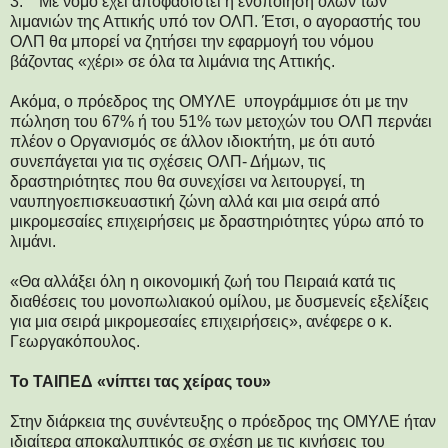
3. Με νόμο έχει αποφασιστεί η ενοποίηση όλων των
λιμανιών της Αττικής υπό τον ΟΛΠ. Έτσι, ο αγοραστής του
ΟΛΠ θα μπορεί να ζητήσει την εφαρμογή του νόμου
βάζοντας «χέρι» σε όλα τα λιμάνια της Αττικής.
Ακόμα, ο πρόεδρος της ΟΜΥΛΕ υπογράμμισε ότι με την
πώληση του 67% ή του 51% των μετοχών του ΟΛΠ περνάει
πλέον ο Οργανισμός σε άλλον ιδιοκτήτη, με ότι αυτό
συνεπάγεται για τις σχέσεις ΟΛΠ- Δήμων, τις
δραστηριότητες που θα συνεχίσει να λειτουργεί, τη
ναυπηγοεπισκευαστική ζώνη αλλά και μια σειρά από
μικρομεσαίες επιχειρήσεις με δραστηριότητες γύρω από το
λιμάνι.
«Θα αλλάξει όλη η οικονομική ζωή του Πειραιά κατά τις
διαθέσεις του μονοπωλιακού ομίλου, με δυσμενείς εξελίξεις
για μια σειρά μικρομεσαίες επιχειρήσεις», ανέφερε ο κ.
Γεωργακόπουλος.
Το ΤΑΙΠΕΔ «νίπτει τας χείρας του»
Στην διάρκεια της συνέντευξης ο πρόεδρος της ΟΜΥΛΕ ήταν
ιδιαίτερα αποκαλυπτικός σε σχέση με τις κινήσεις του