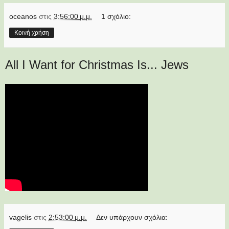
oceanos
στις
3:56:00 μ.μ.
1 σχόλιο:
Κοινή χρήση
All I Want for Christmas Is... Jews
vagelis
στις
2:53:00 μ.μ.
Δεν υπάρχουν σχόλια: