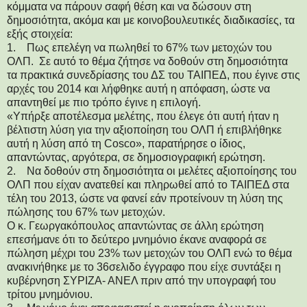
κόμματα να πάρουν σαφή θέση και να δώσουν στη
δημοσιότητα, ακόμα και με κοινοβουλευτικές διαδικασίες, τα
εξής στοιχεία:
1. Πως επελέγη να πωληθεί το 67% των μετοχών του
ΟΛΠ. Σε αυτό το θέμα ζήτησε να δοθούν στη δημοσιότητα
τα πρακτικά συνεδρίασης του ΔΣ του ΤΑΙΠΕΔ, που έγινε στις
αρχές του 2014 και λήφθηκε αυτή η απόφαση, ώστε να
απαντηθεί με πιο τρόπο έγινε η επιλογή.
«Υπήρξε αποτέλεσμα μελέτης, που έλεγε ότι αυτή ήταν η
βέλτιστη λύση για την αξιοποίηση του ΟΛΠ ή επιβλήθηκε
αυτή η λύση από τη Cosco», παρατήρησε ο ίδιος,
απαντώντας, αργότερα, σε δημοσιογραφική ερώτηση.
2. Να δοθούν στη δημοσιότητα οι μελέτες αξιοποίησης του
ΟΛΠ που είχαν ανατεθεί και πληρωθεί από το ΤΑΙΠΕΔ στα
τέλη του 2013, ώστε να φανεί εάν προτείνουν τη λύση της
πώλησης του 67% των μετοχών.
Ο κ. Γεωργακόπουλος απαντώντας σε άλλη ερώτηση
επεσήμανε ότι το δεύτερο μνημόνιο έκανε αναφορά σε
πώληση μέχρι του 23% των μετοχών του ΟΛΠ ενώ το θέμα
ανακινήθηκε με το 36σελιδο έγγραφο που είχε συντάξει η
κυβέρνηση ΣΥΡΙΖΑ- ΑΝΕΛ πριν από την υπογραφή του
τρίτου μνημόνιου.