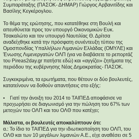
Συμπαράταξης (ΠΑΣΟΚ- ΔΗΜΑΡ) Γιώργος Αρβανιτίδης και
Βασίλης Κεγκέρογλου.
Το θέμα της ερώτησης, που κατατέθηκε στη Βουλή και
απευθύνεται προς τον υπουργό Οικονομικών Ευκ.
Τσακαλώτο και τον υπουργό Ναυτιλίας Θ. Δρίτσα
αναδείχθηκε κατά την πρόσφατη συνέντευξη τύπου της
Ομοσπονδίας Υπαλλήλων Λιμανιών Ελλάδας (ΟΜΥΛΕ) και
Ένωσης Λιμενεργατών ΟΛΠ (
για να διαβάσετε το ρεπορτάζ
του Pireas2day.gr πατήστε εδώ
) και «αγγίζει» ζητήματα της
περιόδου της κυβέρνησης Νέας Δημοκρατίας- ΠΑΣΟΚ.
Συγκεκριμένα, τα ερωτήματα, που θέτουν οι δύο βουλευτές,
κατατείνουν να δοθούν απαντήσεις στο εξής:
• Γιατί την άνοιξη του 2014 το ΤΑΙΠΕΔ αποφάσισε να
προχωρήσει σε διαγωνισμό για την πώληση του 67% των
μετοχών του ΟΛΠ και του ΟΛΘ που κατέχει;
Μάλιστα, οι βουλευτές αποκαλύπτουν ότι:
α.: Το ίδιο το ΤΑΙΠΕΔ για την ιδιωτικοποίηση του ΟΛΠ, του
ΟΛΘ και των 10 μεγάλων λιμανιών Α.Ε., είχε αναθέσει σε 5