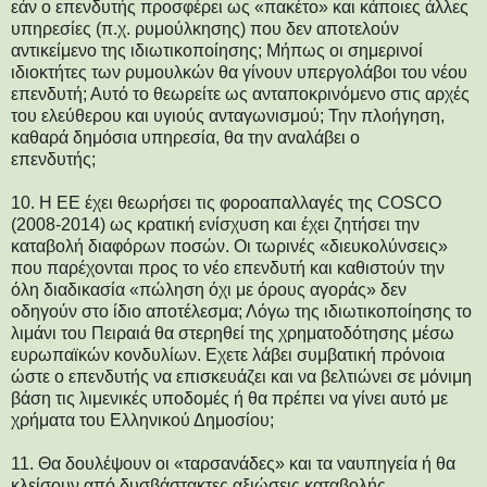
εάν ο επενδυτής προσφέρει ως «πακέτο» και κάποιες άλλες
υπηρεσίες (π.χ. ρυμούλκησης) που δεν αποτελούν
αντικείμενο της ιδιωτικοποίησης; Μήπως οι σημερινοί
ιδιοκτήτες των ρυμουλκών θα γίνουν υπεργολάβοι του νέου
επενδυτή; Αυτό το θεωρείτε ως ανταποκρινόμενο στις αρχές
του ελεύθερου και υγιούς ανταγωνισμού; Την πλοήγηση,
καθαρά δημόσια υπηρεσία, θα την αναλάβει ο
επενδυτής;
10. Η ΕΕ έχει θεωρήσει τις φοροαπαλλαγές της COSCO
(2008-2014) ως κρατική ενίσχυση και έχει ζητήσει την
καταβολή διαφόρων ποσών. Οι τωρινές «διευκολύνσεις»
που παρέχονται προς το νέο επενδυτή και καθιστούν την
όλη διαδικασία «πώληση όχι με όρους αγοράς» δεν
οδηγούν στο ίδιο αποτέλεσμα; Λόγω της ιδιωτικοποίησης το
λιμάνι του Πειραιά θα στερηθεί της χρηματοδότησης μέσω
ευρωπαϊκών κονδυλίων. Εχετε λάβει συμβατική πρόνοια
ώστε ο επενδυτής να επισκευάζει και να βελτιώνει σε μόνιμη
βάση τις λιμενικές υποδομές ή θα πρέπει να γίνει αυτό με
χρήματα του Ελληνικού Δημοσίου;
11. Θα δουλέψουν οι «ταρσανάδες» και τα ναυπηγεία ή θα
κλείσουν από δυσβάστακτες αξιώσεις καταβολής