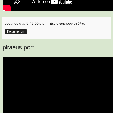
oceanos
στις
8:43:00 μ.μ.
Δεν υπάρχουν σχόλια:
Κοινή χρήση
piraeus port